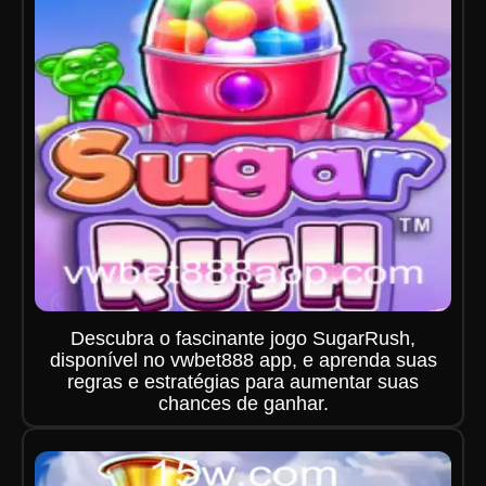
Descubra o fascinante jogo SugarRush,
disponível no vwbet888 app, e aprenda suas
regras e estratégias para aumentar suas
chances de ganhar.