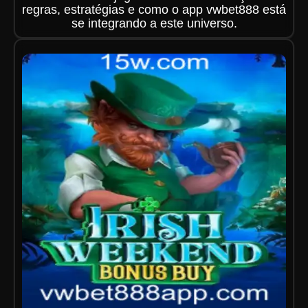
regras, estratégias e como o app vwbet888 está
se integrando a este universo.