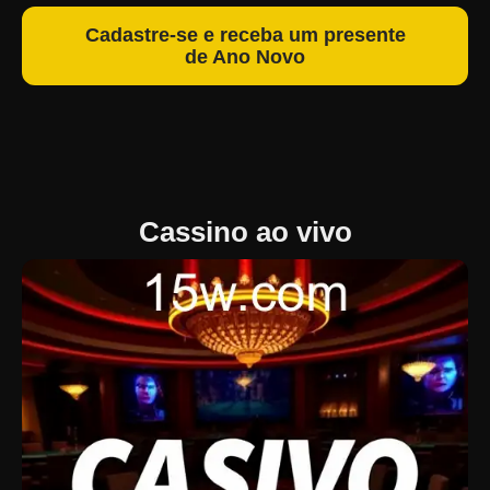
Cadastre-se e receba um presente
de Ano Novo
Cassino ao vivo