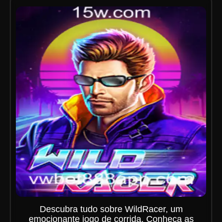
Descubra tudo sobre WildRacer, um
emocionante jogo de corrida. Conheça as