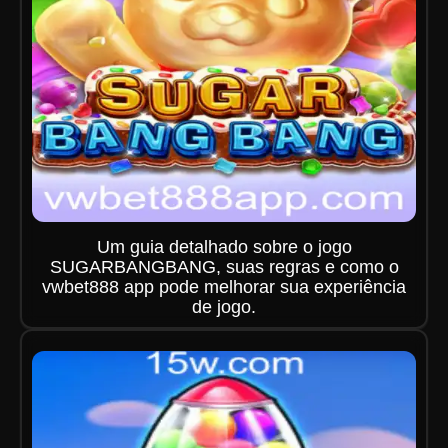
Um guia detalhado sobre o jogo
SUGARBANGBANG, suas regras e como o
vwbet888 app pode melhorar sua experiência
de jogo.