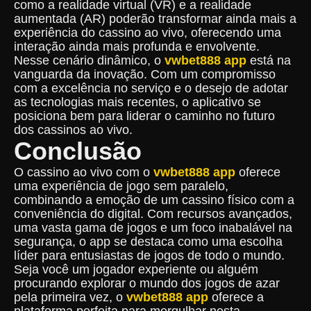
como a realidade virtual (VR) e a realidade
aumentada (AR) poderão transformar ainda mais a
experiência do cassino ao vivo, oferecendo uma
interação ainda mais profunda e envolvente.
Nesse cenário dinâmico, o
vwbet888 app
está na
vanguarda da inovação. Com um compromisso
com a excelência no serviço e o desejo de adotar
as tecnologias mais recentes, o aplicativo se
posiciona bem para liderar o caminho no futuro
dos cassinos ao vivo.
Conclusão
O cassino ao vivo com o
vwbet888 app
oferece
uma experiência de jogo sem paralelo,
combinando a emoção de um cassino físico com a
conveniência do digital. Com recursos avançados,
uma vasta gama de jogos e um foco inabalável na
segurança, o app se destaca como uma escolha
líder para entusiastas de jogos de todo o mundo.
Seja você um jogador experiente ou alguém
procurando explorar o mundo dos jogos de azar
pela primeira vez, o
vwbet888 app
oferece a