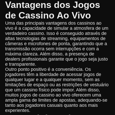
Vantagens dos Jogos
de Cassino Ao Vivo
Uma das principais vantagens dos cassinos ao
vivo é a capacidade de simular a atmosfera de um
verdadeiro cassino. Isso é conseguido através de
altas tecnologias de streaming, equipamentos de
câmeras e microfones de ponta, garantindo que a
transmissão ocorra sem interrupções e com a
máxima clareza. Além disso, a presença de
dealers profissionais garante que o jogo seja justo
e transparente.
Outro ponto positivo é a conveniência. Os
jogadores têm a liberdade de acessar jogos de
qualquer lugar e a qualquer momento, sem as
limitações de espaço ou as restrições de vestuário
que um cassino físico pode impor. Além disso,
muitos jogos de cassino ao vivo oferecem uma
ampla gama de limites de apostas, adequando-se
tanto aos jogadores casuais quanto aos mais
experientes.