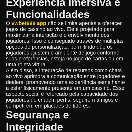
Experiência Imersiva e
Funcionalidades
O
vwbet888 app
não se limita apenas a oferecer
jogos de cassino ao vivo. Ele é projetado para
maximizar a interação e o envolvimento dos
jogadores. Isso é conseguido através de múltiplas
opções de personalização, permitindo que os
jogadores ajustem o ambiente de jogo conforme
suas preferências, esteja no jogo de cartas ou em
uma roleta virtual.
Além disso, a integração de recursos como chats
ao vivo aprimora a comunicação entre jogadores e
dealers, promovendo uma experiência semelhante
a estar fisicamente presente em um cassino. Esse
aspecto social é reforçado pela capacidade dos
jogadores de criarem perfis, seguirem amigos e
competirem em placares de líderes.
Segurança e
Integridade