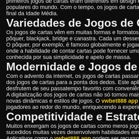
primeiros jogos de cartas eram diferentes em design
populares do mundo. Com o tempo, os jogos de carta
final da Idade Média.
Variedades de Jogos de 
Os jogos de cartas vêm em muitas formas e formatos,
pôquer, blackjack, bridge e canastra. Cada um desse
O pôquer, por exemplo, é famoso globalmente e joga
onde a habilidade de contar cartas pode fornecer um
conhecida por sua simplicidade e apelo de massa.
Modernidade e Jogos de 
Com o advento da internet, os jogos de cartas passa
dos jogos de cartas para a ponta dos dedos. Este apl
desfrutem de seu passatempo favorito com conveniênc
A digitalização dos jogos de cartas não só tornou m
novas dinâmicas e estilos de jogos. O
vwbet888 app
jogadores ao redor do mundo, enriquecendo a exper
Competitividade e Estra
Muitos enxergam os jogos de cartas como meros jogo
sucedidos muitas vezes desenvolvem habilidades em m
Aplicativos como o
vwbet888 app
podem ser recursos