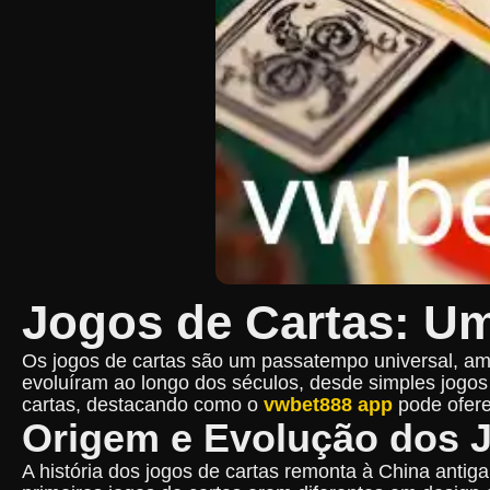
Jogos de Cartas: U
Os jogos de cartas são um passatempo universal, ama
evoluíram ao longo dos séculos, desde simples jogos
cartas, destacando como o
vwbet888 app
pode ofere
Origem e Evolução dos 
A história dos jogos de cartas remonta à China antig