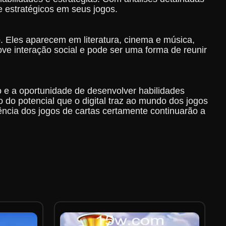
 estratégicos em seus jogos.
o. Eles aparecem em literatura, cinema e música,
ove interação social e pode ser uma forma de reunir
o e a oportunidade de desenvolver habilidades
do potencial que o digital traz ao mundo dos jogos
ncia dos jogos de cartas certamente continuarão a