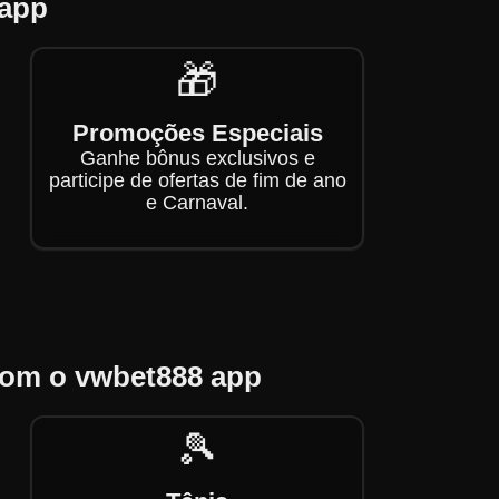
 app
🎁
Promoções Especiais
Ganhe bônus exclusivos e
participe de ofertas de fim de ano
e Carnaval.
com o vwbet888 app
🎾