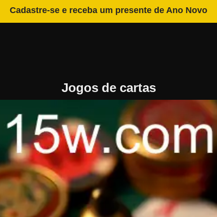
Cadastre-se e receba um presente de Ano Novo
Jogos de cartas