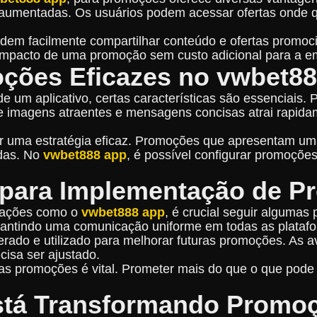
te aumentadas. Os usuários podem acessar ofertas onde
dem facilmente compartilhar conteúdo e ofertas promocio
o impacto de uma promoção sem custo adicional para a e
oções Eficazes no vwbet8
um aplicativo, certas características são essenciais. P
 imagens atraentes e mensagens concisas atrai rapidam
er uma estratégia eficaz. Promoções que apresentam uma
das. No
vwbet888 app
, é possível configurar promoçõ
para Implementação de P
icações como o
vwbet888 app
, é crucial seguir algumas
rantindo uma comunicação uniforme em todas as plataf
erado e utilizado para melhorar futuras promoções. As 
cisa ser ajustado.
s promoções é vital. Prometer mais do que o que pode s
stá Transformando Promo