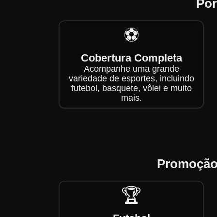
Por
⚽
Cobertura Completa
Acompanhe uma grande
variedade de esportes, incluindo
futebol, basquete, vôlei e muito
mais.
Promoção:
🏆