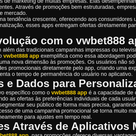
as de marketing de muitas empresas. Elas desempenham 
lientes. Através de promoções bem estruturadas, empre
de mercado.
a tendência crescente, oferecendo aos consumidores 
nalização, esses apps entregam ofertas diretamente par
Evolução com o vwbet888 
 além das tradicionais campanhas impressas ou televis
 o
vwbet888 app
exemplifica como essa abordagem pode
ece uma nova dimensão às promoções. Os usuários não 
des promocionais diretamente pelo app, criando uma expe
ta o tempo de permanência do usuário no aplicativo.
s e Dados para Personali
ivo específico como o
vwbet888 app
é a capacidade de c
do as ofertas às preferências individuais de cada usuár
egmentar seu público de forma mais precisa, garantin
ucesso de uma campanha promocional se torna muito mai
aneamente para ajustes em tempo real.
s Através de Aplicativos
bet888 app
, para promoções oferece diversas vantagens