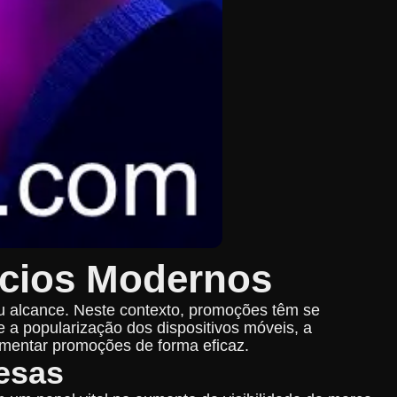
ócios Modernos
 alcance. Neste contexto, promoções têm se
e a popularização dos dispositivos móveis, a
ementar promoções de forma eficaz.
esas