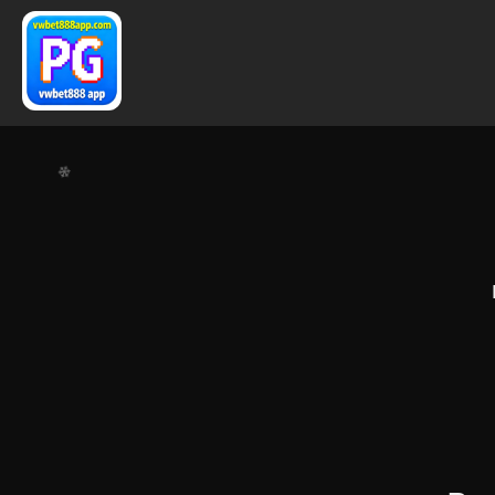
❄
❄
❄
❄