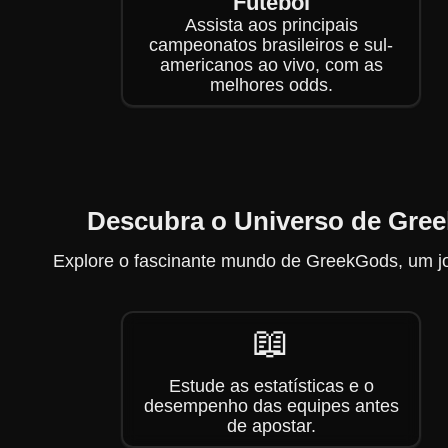
Futebol
Assista aos principais
campeonatos brasileiros e sul-
americanos ao vivo, com as
melhores odds.
Descubra o Universo de Gree
Explore o fascinante mundo de GreekGods, um jo
📖
Estude as estatísticas e o
desempenho das equipes antes
de apostar.