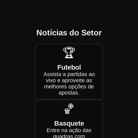
Notícias do Setor
🏆
Futebol
Assista a partidas ao
vivo e aproveite as
melhores opções de
apostas.
🏀
Basquete
Entre na ação das
quadras com