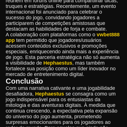
reúnem em fóruns online para compartilhar dicas,
truques e estratégias. Recentemente, um evento
internacional foi anunciado para celebrar o
sucesso do jogo, convidando jogadores a
participarem de competições amistosas que
destacam as habilidades de forja e combate.
A colaboração com plataformas como o
vwbet888
app
tem permitido que jogadores/usuários
acessem conteúdos exclusivos e promoções
especiais, enriquecendo ainda mais a experiência
de jogo. Esta parceria estratégica não só aumenta
a visibilidade de
Hephaestus
, mas também
fortalece sua posição como um líder inovador no
mercado de entretenimento digital.
Conclusão
Com uma narrativa cativante e uma jogabilidade
desafiadora,
Hephaestus
se consagra como um
jogo indispensável para os entusiastas da
mitologia e das aventuras digitais. À medida que
continua crescendo, a expectativa pela expansão
do universo do jogo aumenta, prometendo
surpresas emocionantes para os jogadores ao