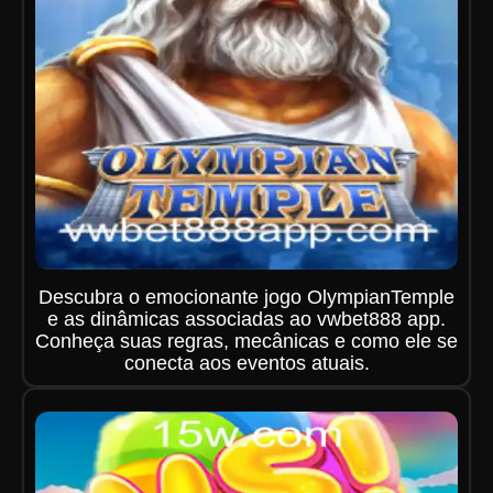
Descubra o emocionante jogo OlympianTemple
e as dinâmicas associadas ao vwbet888 app.
Conheça suas regras, mecânicas e como ele se
conecta aos eventos atuais.