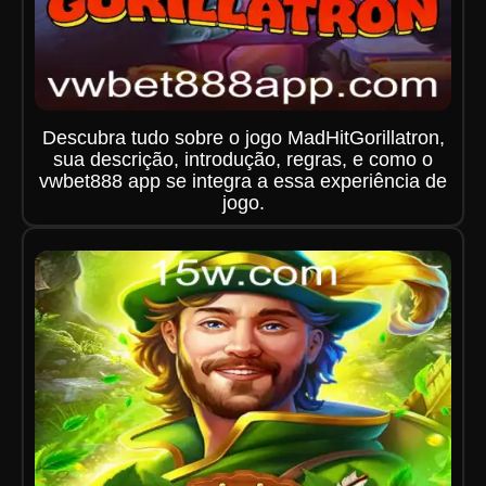
Descubra tudo sobre o jogo MadHitGorillatron,
sua descrição, introdução, regras, e como o
vwbet888 app se integra a essa experiência de
jogo.