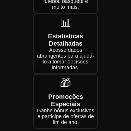
futebol, basquete e
muito mais.
📊
Estatísticas
Detalhadas
Acesse dados
abrangentes para ajudá-
lo a tomar decisões
informadas.
🎁
Promoções
Especiais
Ganhe bônus exclusivos
e participe de ofertas de
fim de ano.