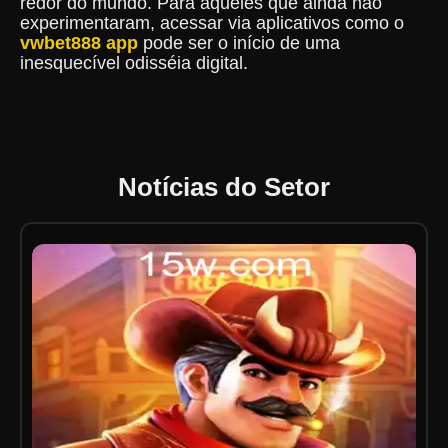
redor do mundo. Para aqueles que ainda não
experimentaram, acessar via aplicativos como o
vwbet888 app
pode ser o início de uma
inesquecível odisséia digital.
Notícias do Setor