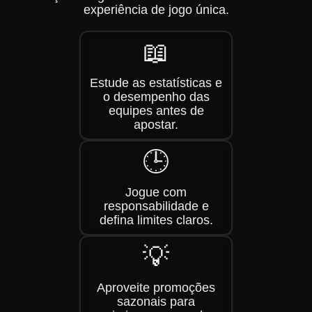
experiência de jogo única.
📖
Estude as estatísticas e
o desempenho das
equipes antes de
apostar.
🕒
Jogue com
responsabilidade e
defina limites claros.
💡
Aproveite promoções
sazonais para