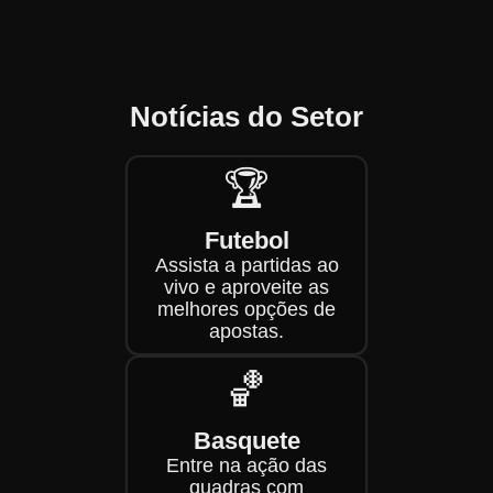
Notícias do Setor
🏆
Futebol
Assista a partidas ao
vivo e aproveite as
melhores opções de
apostas.
🏀
Basquete
Entre na ação das
quadras com