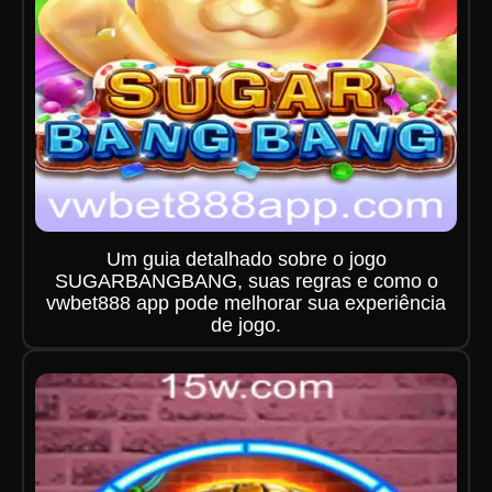
Um guia detalhado sobre o jogo
SUGARBANGBANG, suas regras e como o
vwbet888 app pode melhorar sua experiência
de jogo.