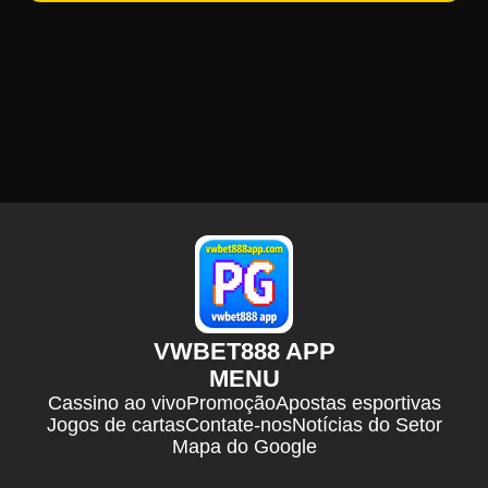
VWBET888 APP
MENU
Cassino ao vivo
Promoção
Apostas esportivas
Jogos de cartas
Contate-nos
Notícias do Setor
Mapa do Google