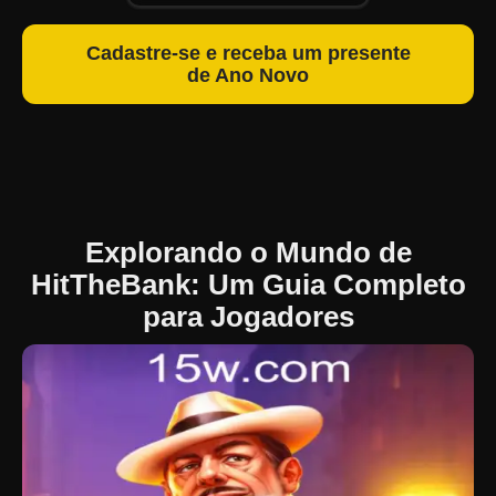
Cadastre-se e receba um presente
de Ano Novo
Explorando o Mundo de
HitTheBank: Um Guia Completo
para Jogadores