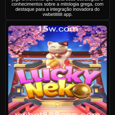
conhecimentos sobre a mitologia grega, com
destaque para a integração inovadora do
vwbet888 app.