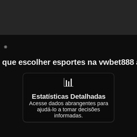
❄
❄
 que escolher esportes na vwbet888
❄
📊
Estatísticas Detalhadas
Acesse dados abrangentes para
ajudá-lo a tomar decisões
informadas.