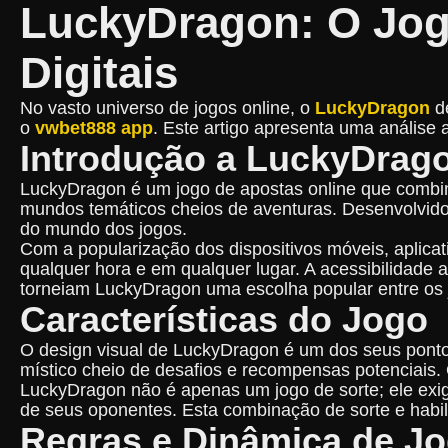
LuckyDragon: O Jog
Digitais
No vasto universo de jogos online, o
LuckyDragon
de
o
vwbet888 app
. Este artigo apresenta uma análise
Introdução a LuckyDrag
LuckyDragon é um jogo de apostas online que combin
mundos temáticos cheios de aventuras. Desenvolvido c
do mundo dos jogos.
Com a popularização dos dispositivos móveis, aplica
qualquer hora e em qualquer lugar. A acessibilidade 
torneiam LuckyDragon uma escolha popular entre os 
Características do Jogo
O design visual de LuckyDragon é um dos seus pontos
místico cheio de desafios e recompensas potenciais
LuckyDragon não é apenas um jogo de sorte; ele exi
de seus oponentes. Esta combinação de sorte e habil
Regras e Dinâmica de J