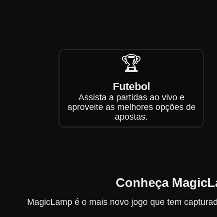
🏆
Futebol
Assista a partidas ao vivo e
aproveite as melhores opções de
apostas.
Conheça MagicL
MagicLamp é o mais novo jogo que tem capturado 