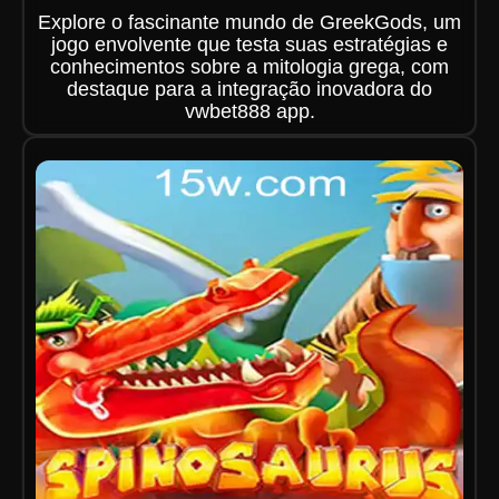
Explore o fascinante mundo de GreekGods, um
jogo envolvente que testa suas estratégias e
conhecimentos sobre a mitologia grega, com
destaque para a integração inovadora do
vwbet888 app.