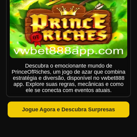
Descubra o emocionante mundo de
PrinceOfRiches, um jogo de azar que combina
estratégia e diversão, disponível no vwbet888
app. Explore suas regras, mecânicas e como
ele se conecta com eventos atuais.
Jogue Agora e Descubra Surpresas