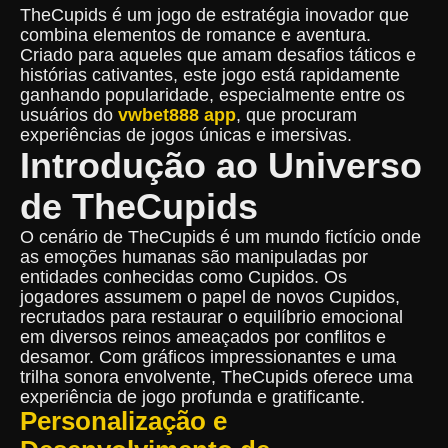
TheCupids é um jogo de estratégia inovador que
combina elementos de romance e aventura.
Criado para aqueles que amam desafios táticos e
histórias cativantes, este jogo está rapidamente
ganhando popularidade, especialmente entre os
usuários do
vwbet888 app
, que procuram
experiências de jogos únicas e imersivas.
Introdução ao Universo
de TheCupids
O cenário de TheCupids é um mundo fictício onde
as emoções humanas são manipuladas por
entidades conhecidas como Cupidos. Os
jogadores assumem o papel de novos Cupidos,
recrutados para restaurar o equilíbrio emocional
em diversos reinos ameaçados por conflitos e
desamor. Com gráficos impressionantes e uma
trilha sonora envolvente, TheCupids oferece uma
experiência de jogo profunda e gratificante.
Personalização e