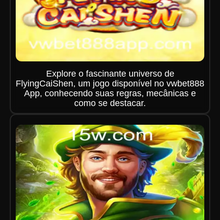
Explore o fascinante universo de
FlyingCaiShen, um jogo disponível no vwbet888
App, conhecendo suas regras, mecânicas e
como se destacar.