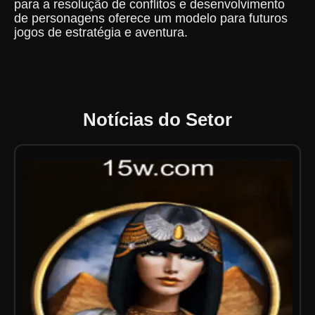
para a resolução de conflitos e desenvolvimento
de personagens oferece um modelo para futuros
jogos de estratégia e aventura.
Notícias do Setor