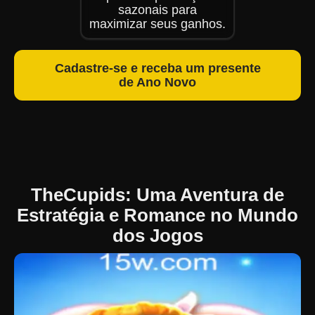
sazonais para
maximizar seus ganhos.
Cadastre-se e receba um presente
de Ano Novo
TheCupids: Uma Aventura de
Estratégia e Romance no Mundo
dos Jogos