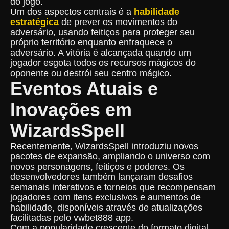
do jogo.
Um dos aspectos centrais é a
habilidade
estratégica
de prever os movimentos do
adversário, usando feitiços para proteger seu
próprio território enquanto enfraquece o
adversário. A vitória é alcançada quando um
jogador esgota todos os recursos mágicos do
oponente ou destrói seu centro mágico.
Eventos Atuais e
Inovações em
WizardsSpell
Recentemente, WizardsSpell introduziu novos
pacotes de expansão, ampliando o universo com
novos personagens, feitiços e poderes. Os
desenvolvedores também lançaram desafios
semanais interativos e torneios que recompensam
jogadores com itens exclusivos e aumentos de
habilidade, disponíveis através de atualizações
facilitadas pelo vwbet888 app.
Com a popularidade crescente do formato digital,