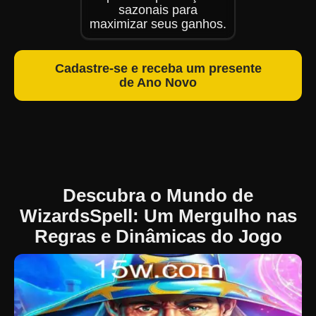
sazonais para
maximizar seus ganhos.
Cadastre-se e receba um presente
de Ano Novo
Descubra o Mundo de
WizardsSpell: Um Mergulho nas
Regras e Dinâmicas do Jogo