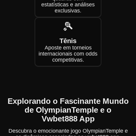
estatísticas e análises
exclusivas.
🎾
Tênis
Aposte em torneios
internacionais com odds
competitivas.
Explorando o Fascinante Mundo
de OlympianTemple e o
Vwbet888 App
Descubra o emocionante jogo OlympianTemple e