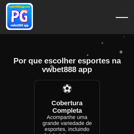
❄
❄
❄
❄
❄
❄
❄
Por que escolher esportes na
❄
❄
vwbet888 app
❄
❄
❄
⚽
❄
Cobertura
Completa
Acompanhe uma
grande variedade de
esportes, incluindo