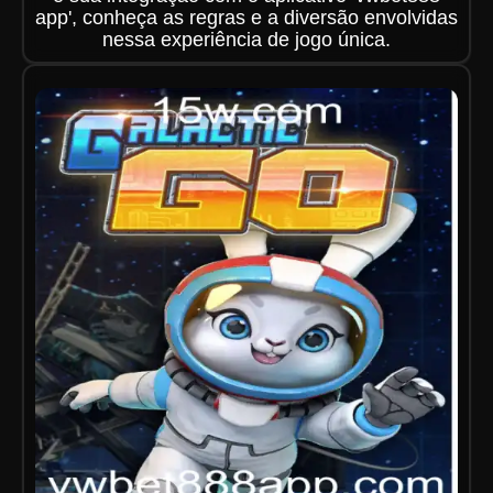
app', conheça as regras e a diversão envolvidas
nessa experiência de jogo única.