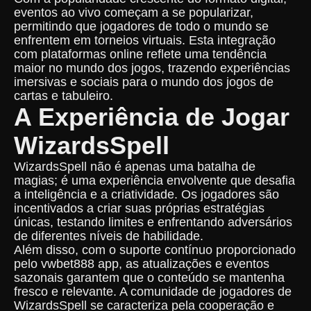
eventos ao vivo começam a se popularizar,
permitindo que jogadores de todo o mundo se
enfrentem em torneios virtuais. Esta integração
com plataformas online reflete uma tendência
maior no mundo dos jogos, trazendo experiências
imersivas e sociais para o mundo dos jogos de
cartas e tabuleiro.
A Experiência de Jogar
WizardsSpell
WizardsSpell não é apenas uma batalha de
magias; é uma experiência envolvente que desafia
a inteligência e a criatividade. Os jogadores são
incentivados a criar suas próprias estratégias
únicas, testando limites e enfrentando adversários
de diferentes níveis de habilidade.
Além disso, com o suporte contínuo proporcionado
pelo vwbet888 app, as atualizações e eventos
sazonais garantem que o conteúdo se mantenha
fresco e relevante. A comunidade de jogadores de
WizardsSpell se caracteriza pela cooperação e