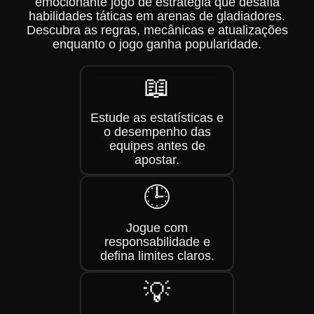
emocionante jogo de estratégia que desafia
habilidades táticas em arenas de gladiadores.
Descubra as regras, mecânicas e atualizações
enquanto o jogo ganha popularidade.
📖
Estude as estatísticas e
o desempenho das
equipes antes de
apostar.
🕒
Jogue com
responsabilidade e
defina limites claros.
💡