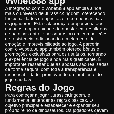
vwbet888 app
A integração com o vwbet888 app amplia ainda
mais o universo de JurassicKingdom, oferecendo
funcionalidades de apostas e recompensas para
os jogadores. Esta colaboração proporciona aos
usuários a oportunidade de apostar em resultados
de batalhas entre dinossauros ou em competições
de resistência, adicionando um elemento de
emoção e imprevisibilidade ao jogo. A parceria
com o vwbet888 app também oferece bônus e
promoções exclusivas para os usuários, tornando
a experiência de jogo ainda mais gratificante. É
importante ressaltar que as apostas são realizadas
de forma segura, com toda a transparência e
responsabilidade, promovendo um ambiente de
jogo saudável.
Regras do Jogo
Para começar a jogar JurassicKingdom, é
fundamental entender as regras básicas. O
objetivo principal é estabelecer e expandir seu
próprio reino de dinossauros. Os jogadores devem