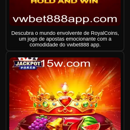
Descubra o mundo envolvente de RoyalCoins,
um jogo de apostas emocionante com a
comodidade do vwbet888 app.