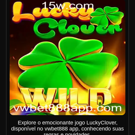
Explore o emocionante jogo LuckyClover,
disponível no vwbet888 app, conhecendo suas
regras e novidades.