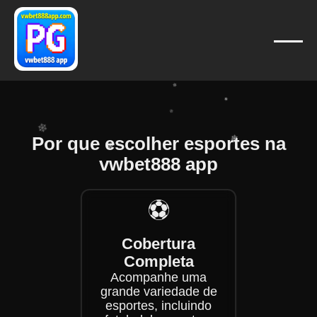
❄
❄
❄
❄
❄
Por que escolher esportes na
❄
vwbet888 app
❄
❄
❄
⚽
❄
❄
Cobertura
Completa
Acompanhe uma
grande variedade de
esportes, incluindo