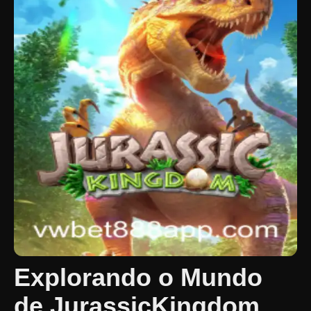
Explorando o Mundo
de JurassicKingdom