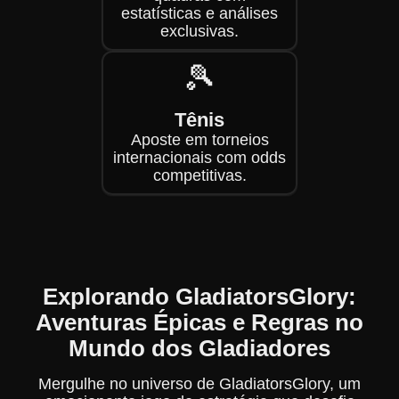
estatísticas e análises
exclusivas.
🎾
Tênis
Aposte em torneios
internacionais com odds
competitivas.
Explorando GladiatorsGlory:
Aventuras Épicas e Regras no
Mundo dos Gladiadores
Mergulhe no universo de GladiatorsGlory, um