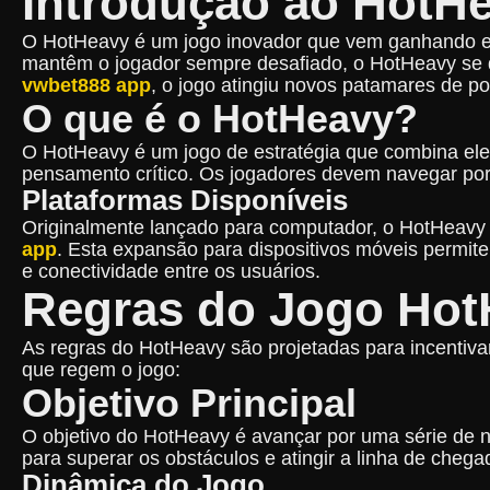
Introdução ao HotH
O HotHeavy é um jogo inovador que vem ganhando esp
mantêm o jogador sempre desafiado, o HotHeavy se d
vwbet888 app
, o jogo atingiu novos patamares de p
O que é o HotHeavy?
O HotHeavy é um jogo de estratégia que combina ele
pensamento crítico. Os jogadores devem navegar por d
Plataformas Disponíveis
Originalmente lançado para computador, o HotHeavy ag
app
. Esta expansão para dispositivos móveis permit
e conectividade entre os usuários.
Regras do Jogo Hot
As regras do HotHeavy são projetadas para incentivar
que regem o jogo:
Objetivo Principal
O objetivo do HotHeavy é avançar por uma série de n
para superar os obstáculos e atingir a linha de chega
Dinâmica do Jogo