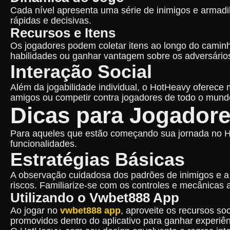
Cada nível apresenta uma série de inimigos e armadil
rápidas e decisivas.
Recursos e Itens
Os jogadores podem coletar itens ao longo do camin
habilidades ou ganhar vantagem sobre os adversário
Interação Social
Além da jogabilidade individual, o HotHeavy oferece 
amigos ou competir contra jogadores de todo o mundo,
Dicas para Jogadore
Para aqueles que estão começando sua jornada no Ho
funcionalidades.
Estratégias Básicas
A observação cuidadosa dos padrões de inimigos e a
riscos. Familiarize-se com os controles e mecânicas
Utilizando o Vwbet888 App
Ao jogar no
vwbet888 app
, aproveite os recursos so
promovidos dentro do aplicativo para ganhar experiê