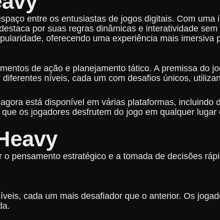
eavy
aço entre os entusiastas de jogos digitais. Com uma i
estaca por suas regras dinâmicas e interatividade sem
opularidade, oferecendo uma experiência mais imersiva 
mentos de ação e planejamento tático. A premissa do jo
iferentes níveis, cada um com desafios únicos, utilizan
ora está disponível em várias plataformas, incluindo d
e que os jogadores desfrutem do jogo em qualquer luga
Heavy
 o pensamento estratégico e a tomada de decisões rápid
íveis, cada um mais desafiador que o anterior. Os jogad
da.