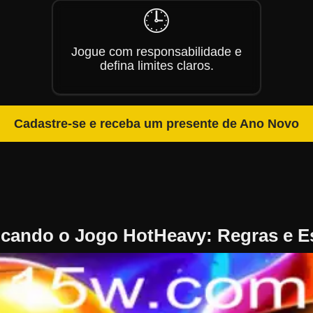
🕒
Jogue com responsabilidade e
defina limites claros.
Cadastre-se e receba um presente de Ano Novo
icando o Jogo HotHeavy: Regras e Es