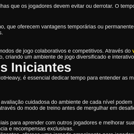
has que os jogadores devem evitar ou derrotar. O tempo 
ho, que oferecem vantagens temporárias ou permanente
s.
modos de jogo colaborativos e competitivos. Através do
 criando um ambiente de jogo diversificado e interativo
s Iniciantes
tHeavy, é essencial dedicar tempo para entender as me
 avaliação cuidadosa do ambiente de cada nível podem a
 através do modo de treino antes de mergulhar em desaf
ciais para aprender com outros jogadores e melhorar sua
ncia e recompensas exclusivas.