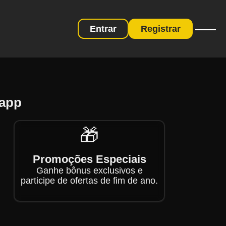
❄
Entrar
Registrar
 app
❄
🎁
Promoções Especiais
Ganhe bônus exclusivos e
participe de ofertas de fim de ano.