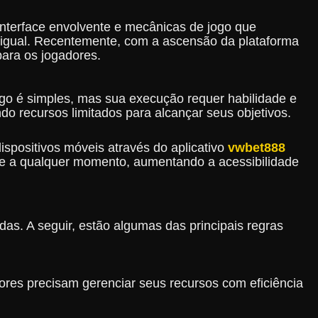
nterface envolvente e mecânicas de jogo que
 igual. Recentemente, com a ascensão da plataforma
para os jogadores.
go é simples, mas sua execução requer habilidade e
do recursos limitados para alcançar seus objetivos.
ispositivos móveis através do aplicativo
vwbet888
r e a qualquer momento, aumentando a acessibilidade
as. A seguir, estão algumas das principais regras
ores precisam gerenciar seus recursos com eficiência